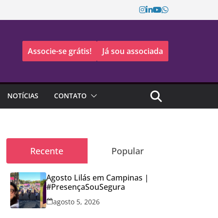
Associe-se grátis!
Já sou associada
NOTÍCIAS
CONTATO
Recente
Popular
Agosto Lilás em Campinas |
#PresençaSouSegura
agosto 5, 2026