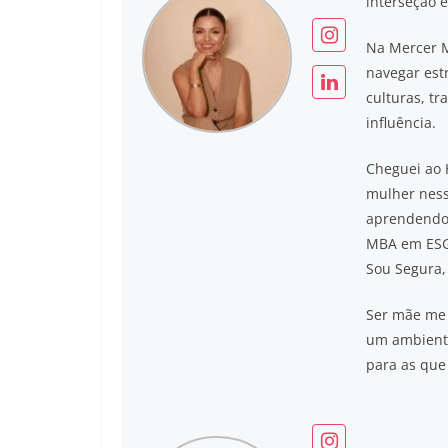
interseção e
Na Mercer M
navegar est
culturas, tr
influência.
Cheguei ao 
mulher ness
aprendendo 
MBA em ESG 
Sou Segura,
Ser mãe me 
um ambiente
para as que