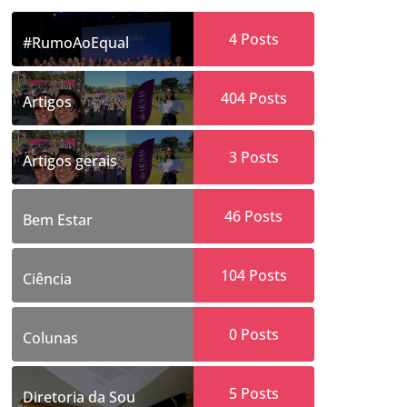
4
Posts
#RumoAoEqual
404
Posts
Artigos
3
Posts
Artigos gerais
46
Posts
Bem Estar
104
Posts
Ciência
0
Posts
Colunas
5
Posts
Diretoria da Sou