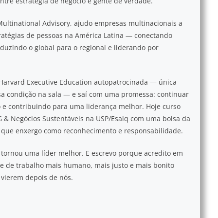
ntre estratégia de negócio e gente de verdade.
ultinational Advisory, ajudo empresas multinacionais a
ratégias de pessoas na América Latina — conectando
aduzindo o global para o regional e liderando por
Harvard Executive Education autopatrocinada — única
a condição na sala — e saí com uma promessa: continuar
e contribuindo para uma liderança melhor. Hoje curso
& Negócios Sustentáveis na USP/Esalq com uma bolsa da
 que enxergo como reconhecimento e responsabilidade.
tornou uma líder melhor. E escrevo porque acredito em
 de trabalho mais humano, mais justo e mais bonito
 vierem depois de nós.