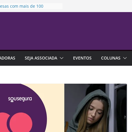
esas com mais de 100
egados devem atualizar
mações para Relatório de
parência Salarial
o Lilás em Campinas |
sençaSouSegura
to fixa prazo para análise de
as protetivas
dos Pais 2026 deve movimentar
ADORAS
SEJA ASSOCIADA
EVENTOS
COLUNAS
5 bilhões no varejo brasileiro
leiros estão trocando mais de
ego