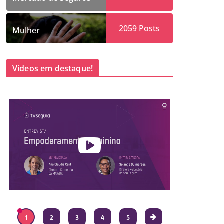
2059
Posts
Mulher
Vídeos em destaque!
1
2
3
4
5