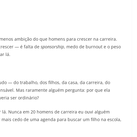
m menos ambição do que homens para crescer na carreira.
crescer — é falta de
sponsorship
, medo de burnout e o peso
ar lá.
do — do trabalho, dos filhos, da casa, da carreira, do
cansável. Mas raramente alguém pergunta: por que ela
eria ser ordinário?
r lá. Nunca em 20 homens de carreira eu ouvi alguém
r mais cedo de uma agenda para buscar um filho na escola,