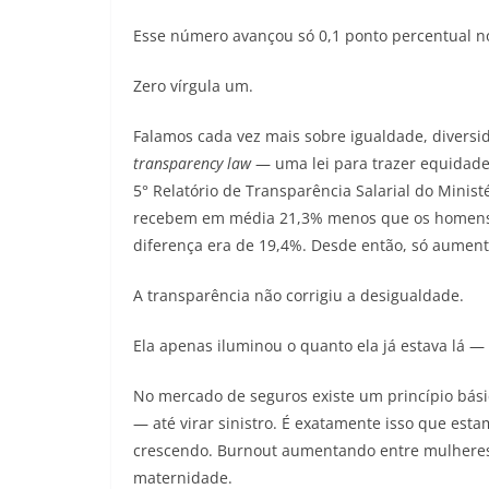
Esse número avançou só 0,1 ponto percentual no
Zero vírgula um.
Falamos cada vez mais sobre igualdade, divers
transparency law
— uma lei para trazer equidade 
5° Relatório de Transparência Salarial do Minis
recebem em média 21,3% menos que os homens no
diferença era de 19,4%. Desde então, só aument
A transparência não corrigiu a desigualdade.
Ela apenas iluminou o quanto ela já estava lá —
No mercado de seguros existe um princípio básic
— até virar sinistro. É exatamente isso que est
crescendo. Burnout aumentando entre mulheres
maternidade.