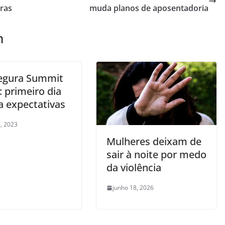
iras
muda planos de aposentadoria
m
Segura Summit
: primeiro dia
a expectativas
, 2023
Mulheres deixam de
sair à noite por medo
da violência
junho 18, 2026