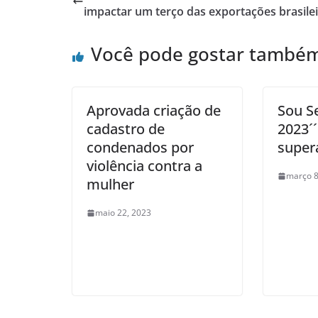
impactar um terço das exportações brasile
Você pode gostar també
Aprovada criação de
Sou 
cadastro de
2023´´
condenados por
super
violência contra a
março 8
mulher
maio 22, 2023