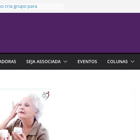
o cria grupo para
izar uso de seguros em
ssões
aria da Penha” completa 20
esta sexta-feira
e no trabalho pode ajudar
apalhar a carreira
ria da Susep realiza reunião
rdinária nesta sexta-feira
ADORAS
SEJA ASSOCIADA
EVENTOS
COLUNAS
sa indica que endividamento
ior da série histórica