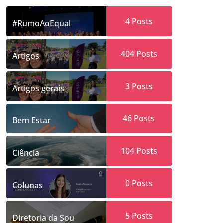
4
Posts
#RumoAoEqual
404
Posts
Artigos
3
Posts
Artigos gerais
46
Posts
Bem Estar
104
Posts
Ciência
0
Posts
Colunas
5
Posts
Diretoria da Sou