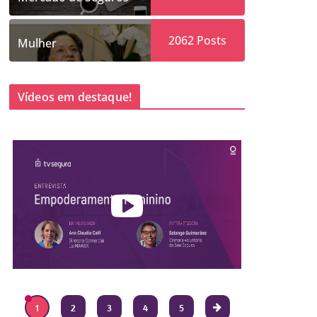
2062
Posts
Mulher
Vídeos em destaque!
1
2
3
4
5