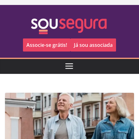
Pular
para
o
conteúdo
Associe-se grátis!
Já sou associada