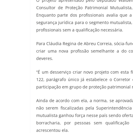
O projeto apresentado pelo deputado Waldem
Consultor de Proteção Patrimonial Mutualista
Enquanto parte dos profissionais avalia que a
segurança jurídica para o segmento mutualista
profissionais sem a qualificação necessária.
Para Cláudia Regina de Abreu Correia, sócia-fu
criar uma nova profissão semelhante a do cor
deveres.
“É um desserviço criar novo projeto com esta f
122, parágrafo único já estabelece o Corretor
participação em grupo de proteção patrimonial m
Ainda de acordo com ela, a norma, se aprovad
não serem fiscalizadas pela Superintendênci
mutualista ganhou força nesse país sendo ofertad
borracharia, por pessoas sem qualificação 
acrescentou ela.