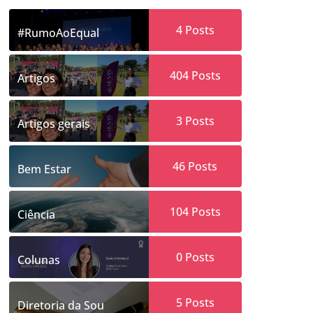
4
Posts
#RumoAoEqual
404
Posts
Artigos
3
Posts
Artigos gerais
46
Posts
Bem Estar
104
Posts
Ciência
0
Posts
Colunas
5
Posts
Diretoria da Sou