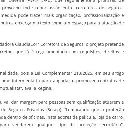
ar Oliveira (AVANTE/PE), que regulamenta a profissão de
, provocou forte repercussão entre corretores de seguros.
 medida pode trazer mais organização, profissionalização e
, outros enxergam o texto como um espaço para a atuação de
ndadora ClaudiaCorr Corretora de Seguros, o projeto pretende
retor, que já é regulamentada com requisitos, direitos e
inalidade, pois a Lei Complementar 213/2025, em seu artigo
 como intermediário para angariar e promover contratos de
utualista”, avalia Regina.
a, vai dar margem para pessoas sem qualificação atuarem e
a de Seguros Privados (Susep). “Lembrando que a proteção
a dentro de oficinas, instaladores de película, loja de carro,
para venderem qualquer tipo de proteção securitária”,