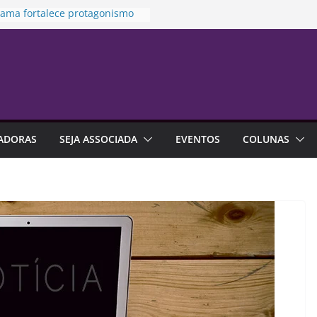
rama fortalece protagonismo
de de franquias
to prioriza atendimento no
ara vítima de violência
stica
es na previdência aberta
m R$ 4,6 bilhões até junho
idamento financeiro está mais
o às emoções do que à falta
ADORAS
SEJA ASSOCIADA
EVENTOS
COLUNAS
onhecimento
alização é alternativa de
tia em contratos de aluguel