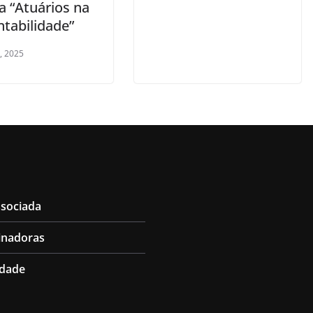
a “Atuários na
ntabilidade”
, 2025
ssociada
inadoras
idade