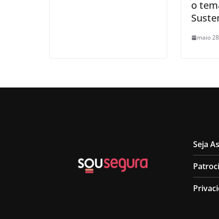
o tem
Suste
maio 28
Seja A
Patroc
Privac