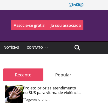
Associe-se grátis!
Já sou associada
NOTÍCIAS
CONTATO
Recente
Popular
Projeto prioriza atendimento
no SUS para vítima de violência
doméstica
agosto 6, 2026