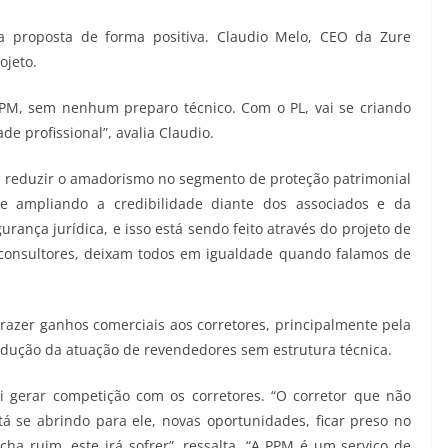
a proposta de forma positiva. Claudio Melo, CEO da Zure
ojeto.
PM, sem nenhum preparo técnico. Com o PL, vai se criando
de profissional”, avalia Claudio.
 reduzir o amadorismo no segmento de proteção patrimonial
 e ampliando a credibilidade diante dos associados e da
urança jurídica, e isso está sendo feito através do projeto de
s consultores, deixam todos em igualdade quando falamos de
razer ganhos comerciais aos corretores, principalmente pela
edução da atuação de revendedores sem estrutura técnica.
ai gerar competição com os corretores. “O corretor que não
 se abrindo para ele, novas oportunidades, ficar preso no
 ruim, este irá sofrer”, ressalta. “A PPM é um serviço de