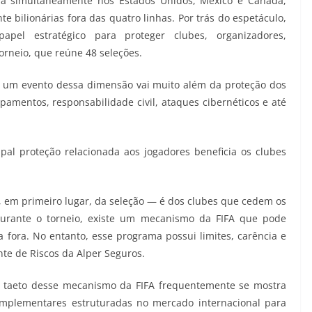
da simultaneamente nos Estados Unidos, México e Canadá,
te bilionárias fora das quatro linhas. Por trás do espetáculo,
l estratégico para proteger clubes, organizadores,
orneio, que reúne 48 seleções.
e um evento dessa dimensão vai muito além da proteção dos
ipamentos, responsabilidade civil, ataques cibernéticos e até
pal proteção relacionada aos jogadores beneficia os clubes
 em primeiro lugar, da seleção — é dos clubes que cedem os
 durante o torneio, existe um mecanismo da FIFA que pode
 fora. No entanto, esse programa possui limites, carência e
ente de Riscos da Alper Seguros.
 o taeto desse mecanismo da FIFA frequentemente se mostra
complementares estruturadas no mercado internacional para