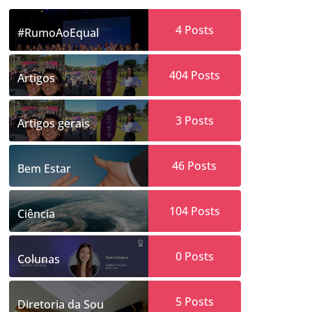
4
Posts
#RumoAoEqual
404
Posts
Artigos
3
Posts
Artigos gerais
46
Posts
Bem Estar
104
Posts
Ciência
0
Posts
Colunas
5
Posts
Diretoria da Sou