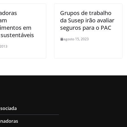
adoras
Grupos de trabalho
iam
da Susep irão avaliar
timentos em
seguros para o PAC
 sustentáveis
agosto 15, 2023
 2013
ssociada
inadoras