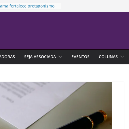
rama fortalece protagonismo
de de franquias
to prioriza atendimento no
ara vítima de violência
stica
es na previdência aberta
m R$ 4,6 bilhões até junho
idamento financeiro está mais
o às emoções do que à falta
ADORAS
SEJA ASSOCIADA
EVENTOS
COLUNAS
onhecimento
alização é alternativa de
tia em contratos de aluguel