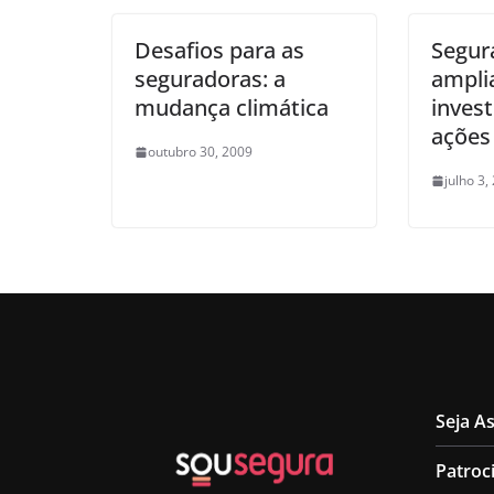
Desafios para as
Segur
seguradoras: a
ampl
mudança climática
inves
ações
outubro 30, 2009
julho 3,
Seja A
Patroc