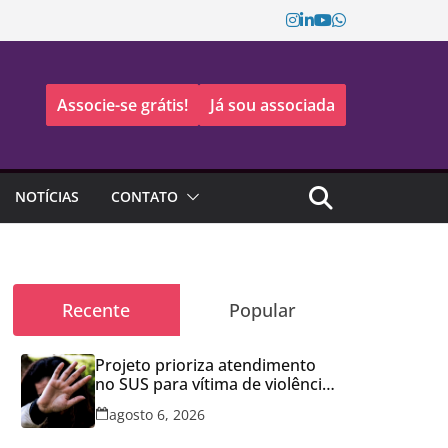
Associe-se grátis!
Já sou associada
NOTÍCIAS
CONTATO
Recente
Popular
Projeto prioriza atendimento
no SUS para vítima de violência
doméstica
agosto 6, 2026