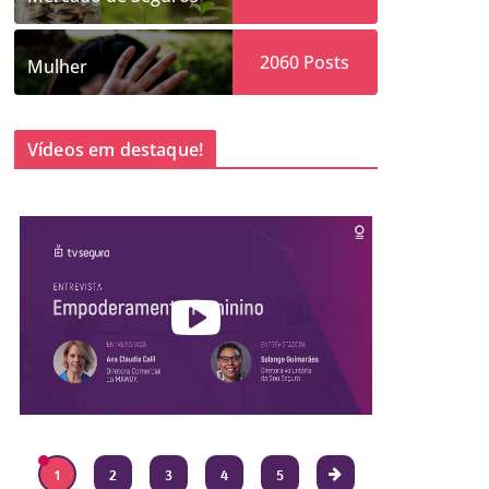
2060
Posts
Mulher
Vídeos em destaque!
1
2
3
4
5