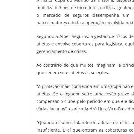
A maior Copa do Mundo da história, disputa
mobiliza bilhões de torcedores e cifras igualmen
o mercado de seguros desempenha um pape
patrocinadores e toda a operação envolvida no t
Segundo a Alper Seguros, a gestão de riscos d
atletas e envolve coberturas para logística, equ
gerenciamento de crises.
Ao contrário do que muitos imaginam, a princi
que cedem seus atletas às seleções.
“A proteção mais conhecida em uma Copa não é,
atletas. Se o jogador sofre uma lesão grave
compensar o clube pelo período em que ele fica
várias lacunas”, explica André Lins, Vice-Presid
“Quando estamos falando de atletas de elite,
insuficiente. É aí que entram as coberturas 