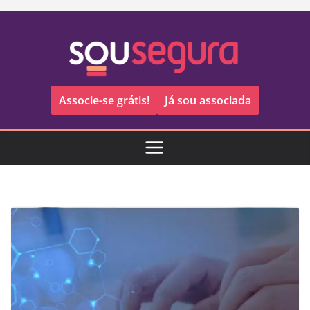
Pular
para
o
conteúdo
Associe-se grátis!
Já sou associada