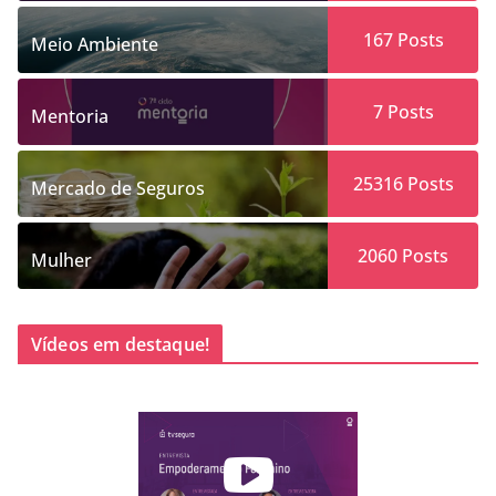
167
Posts
Meio Ambiente
7
Posts
Mentoria
25316
Posts
Mercado de Seguros
2060
Posts
Mulher
Vídeos em destaque!