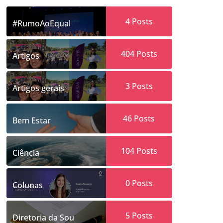
4
Posts
#RumoAoEqual
404
Posts
Artigos
3
Posts
Artigos gerais
46
Posts
Bem Estar
104
Posts
Ciência
0
Posts
Colunas
5
Posts
Diretoria da Sou