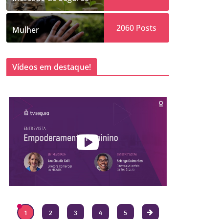
2060
Posts
Mulher
Vídeos em destaque!
1
2
3
4
5