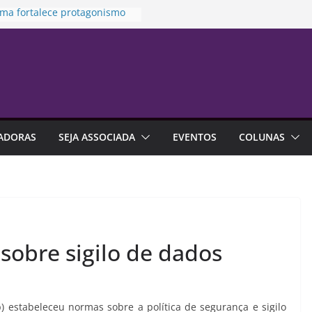
ma fortalece protagonismo
e de franquias
o prioriza atendimento no
ra vítima de violência
tica
s na previdência aberta
 R$ 4,6 bilhões até junho
damento financeiro está mais
 às emoções do que à falta
ADORAS
SEJA ASSOCIADA
EVENTOS
COLUNAS
nhecimento
lização é alternativa de
ia em contratos de aluguel
sobre sigilo de dados
 estabeleceu normas sobre a política de segurança e sigilo