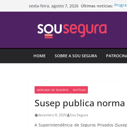
Pular
Últimas notícias:
Progra
sexta-feira, agosto 7, 2026
para
da red
Projet
o
SUS pa
conteúdo
domés
Aporte
caíram
Endivi
ligado
HOME
SOBRE A SOU SEGURA
PATROCIN
de co
Capita
garant
MERCADO DE SEGUROS
NOTÍCIAS
Susep publica norma 
dezembro 8, 2020
Sou Segura
A Superintendência de Seguros Privados (Susep)