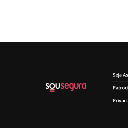
Seja A
Patroc
Privac