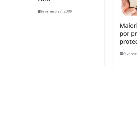
fevereiro 27, 2009
Maiori
por p
prote
feverei