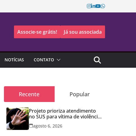
Associe-se grátis!
Já sou associada
NOTÍCIAS
CONTATO
Recente
Popular
Projeto prioriza atendimento
no SUS para vítima de violência
doméstica
agosto 6, 2026