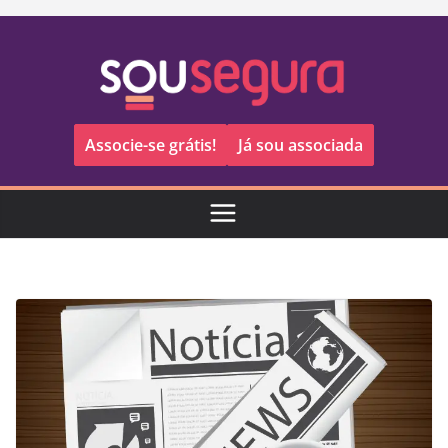
Pular
para
o
conteúdo
Associe-se grátis!
Já sou associada