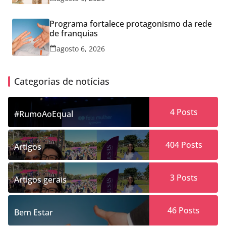
Programa fortalece protagonismo da rede
de franquias
agosto 6, 2026
Categorias de notícias
4
Posts
#RumoAoEqual
404
Posts
Artigos
3
Posts
Artigos gerais
46
Posts
Bem Estar