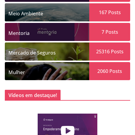
167
Posts
Meio Ambiente
7
Posts
Mentoria
25316
Posts
Mercado de Seguros
2060
Posts
Mulher
Vídeos em destaque!