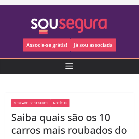
Pular
para
o
conteúdo
Associe-se grátis!
Já sou associada
MERCADO DE SEGUROS
NOTÍCIAS
Saiba quais são os 10
carros mais roubados do