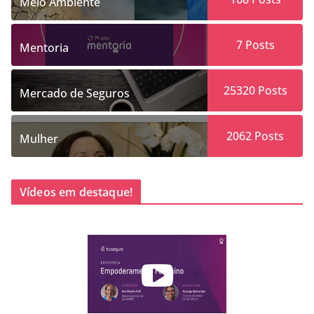
Meio Ambiente
7
Posts
Mentoria
25320
Posts
Mercado de Seguros
2062
Posts
Mulher
Vídeos em destaque!