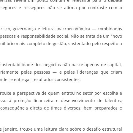
nversas revela um ponto comum e relevante para o debate
 seguros e resseguros não se afirma por contraste com o
 de risco, governança e leitura macroeconômica — combinados
pessoas e responsabilidade social. Não se trata de um “novo
uilíbrio mais completo de gestão, sustentado pelo respeito a
 sustentabilidade dos negócios não nasce apenas de capital,
iariamente pelas pessoas — e pelas lideranças que criam
nder e entregar resultados consistentes.
s trouxe a perspectiva de quem entrou no setor por escolha e
esso à proteção financeira e desenvolvimento de talentos,
 consequência direta de times diversos, bem preparados e
 janeiro, trouxe uma leitura clara sobre o desafio estrutural