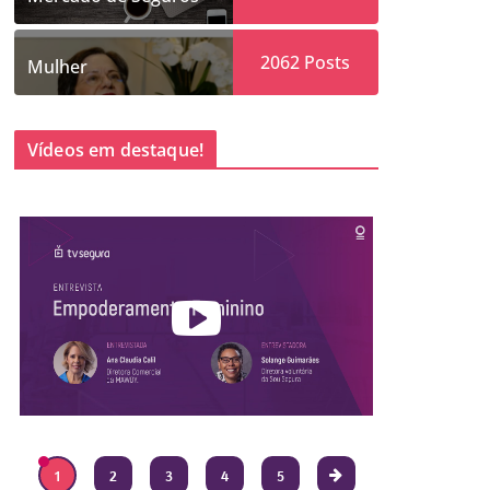
2062
Posts
Mulher
Vídeos em destaque!
1
2
3
4
5