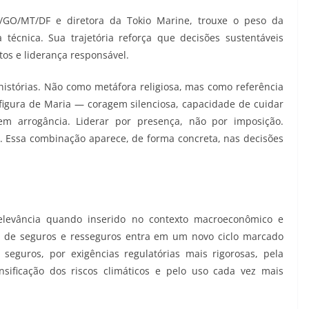
/GO/MT/DF e diretora da Tokio Marine, trouxe o peso da
 técnica. Sua trajetória reforça que decisões sustentáveis
os e liderança responsável.
histórias. Não como metáfora religiosa, mas como referência
à figura de Maria — coragem silenciosa, capacidade de cuidar
em arrogância. Liderar por presença, não por imposição.
. Essa combinação aparece, de forma concreta, nas decisões
elevância quando inserido no contexto macroeconômico e
r de seguros e resseguros entra em um novo ciclo marcado
eguros, por exigências regulatórias mais rigorosas, pela
nsificação dos riscos climáticos e pelo uso cada vez mais