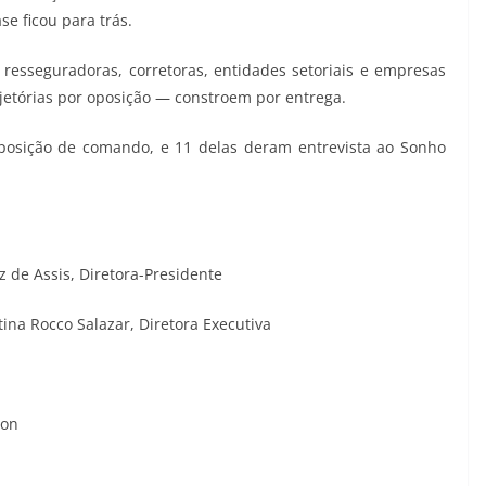
e ficou para trás.
esseguradoras, corretoras, entidades setoriais e empresas
jetórias por oposição — constroem por entrega.
posição de comando, e 11 delas deram entrevista ao Sonho
z de Assis, Diretora-Presidente
tina Rocco Salazar, Diretora Executiva
ion