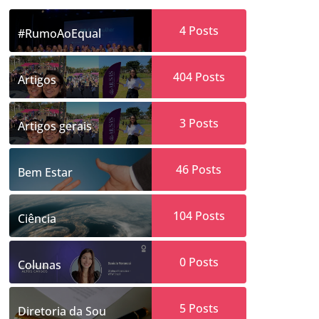
4
Posts
#RumoAoEqual
404
Posts
Artigos
3
Posts
Artigos gerais
46
Posts
Bem Estar
104
Posts
Ciência
0
Posts
Colunas
5
Posts
Diretoria da Sou