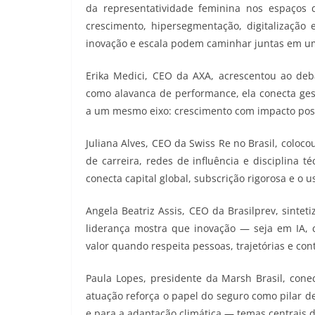
da representatividade feminina nos espaços d
crescimento, hipersegmentação, digitalização 
inovação e escala podem caminhar juntas em u
Erika Medici, CEO da AXA, acrescentou ao deb
como alavanca de performance, ela conecta gest
a um mesmo eixo: crescimento com impacto posit
Juliana Alves, CEO da Swiss Re no Brasil, coloc
de carreira, redes de influência e disciplina 
conecta capital global, subscrição rigorosa e o us
Angela Beatriz Assis, CEO da Brasilprev, sintet
liderança mostra que inovação — seja em IA, c
valor quando respeita pessoas, trajetórias e con
Paula Lopes, presidente da Marsh Brasil, conec
atuação reforça o papel do seguro como pilar d
e para a adaptação climática — temas centrais 