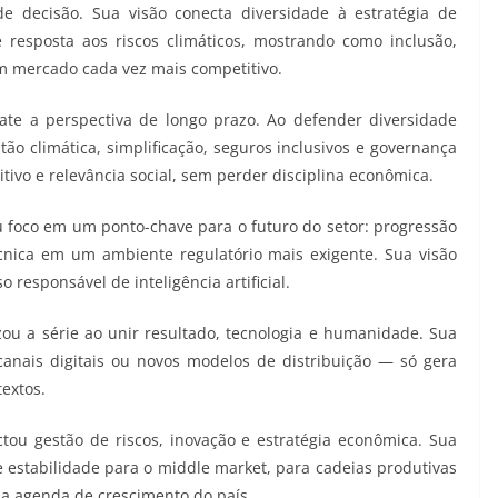
e decisão. Sua visão conecta diversidade à estratégia de
e resposta aos riscos climáticos, mostrando como inclusão,
m mercado cada vez mais competitivo.
ate a perspectiva de longo prazo. Ao defender diversidade
ão climática, simplificação, seguros inclusivos e governança
ivo e relevância social, sem perder disciplina econômica.
ou foco em um ponto-chave para o futuro do setor: progressão
técnica em um ambiente regulatório mais exigente. Sua visão
o responsável de inteligência artificial.
izou a série ao unir resultado, tecnologia e humanidade. Sua
anais digitais ou novos modelos de distribuição — só gera
textos.
tou gestão de riscos, inovação e estratégia econômica. Sua
e estabilidade para o middle market, para cadeias produtivas
da agenda de crescimento do país.