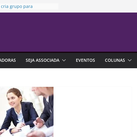
 cria grupo para
zar uso de seguros em
ões
ia da Penha” completa 20
ta sexta-feira
 no trabalho pode ajudar
alhar a carreira
a da Susep realiza reunião
inária nesta sexta-feira
ADORAS
SEJA ASSOCIADA
EVENTOS
COLUNAS
a indica que endividamento
r da série histórica