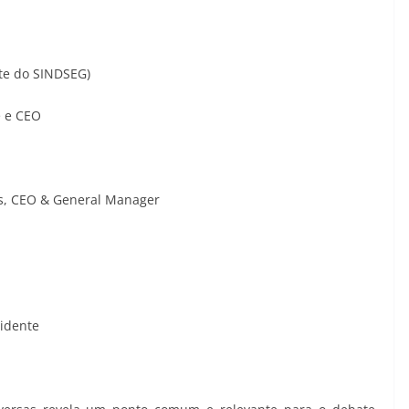
nte do SINDSEG)
e e CEO
es, CEO & General Manager
idente