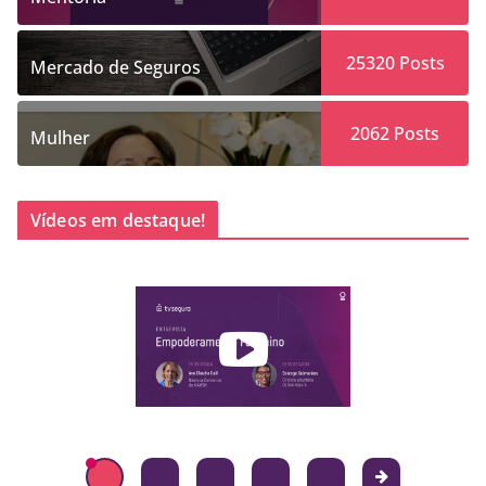
25320
Posts
Mercado de Seguros
2062
Posts
Mulher
Vídeos em destaque!