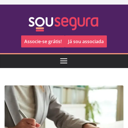
Pular
para
o
conteúdo
Associe-se grátis!
Já sou associada