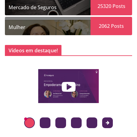
25320
Posts
Mercado de Seguros
2062
Posts
Mulher
Vídeos em destaque!