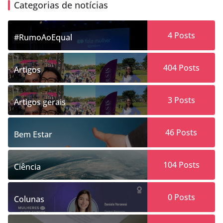
Categorias de notícias
4
Posts
#RumoAoEqual
404
Posts
Artigos
3
Posts
Artigos gerais
46
Posts
Bem Estar
104
Posts
Ciência
0
Posts
Colunas