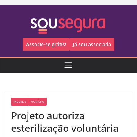
Pular
para
o
conteúdo
Associe-se grátis!
Já sou associada
MULHER
NOTÍCIAS
Projeto autoriza
esterilização voluntária