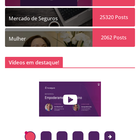
25320
Posts
Mercado de Seguros
2062
Posts
Mulher
Vídeos em destaque!