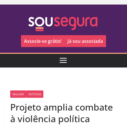
Pular
para
o
conteúdo
Associe-se grátis!
Já sou associada
MULHER
NOTÍCIAS
Projeto amplia combate
à violência política