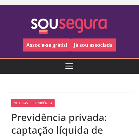
Pular
para
o
conteúdo
Associe-se grátis!
Já sou associada
NOTÍCIAS
PREVIDÊNCIA
Previdência privada:
captação líquida de