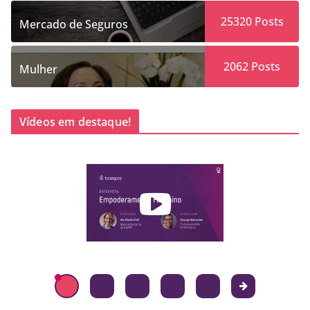
25320
Posts
Mercado de Seguros
2062
Posts
Mulher
Vídeos em destaque!