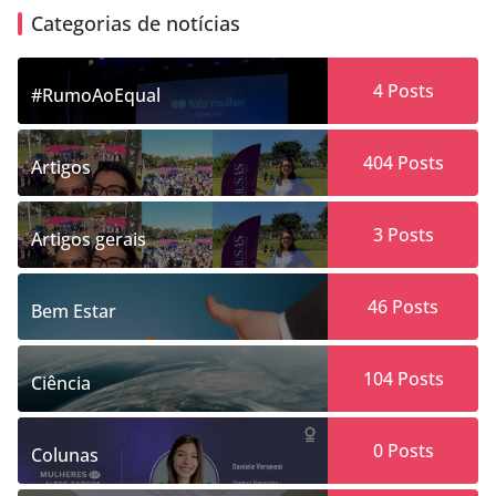
Categorias de notícias
4
Posts
#RumoAoEqual
404
Posts
Artigos
3
Posts
Artigos gerais
46
Posts
Bem Estar
104
Posts
Ciência
0
Posts
Colunas