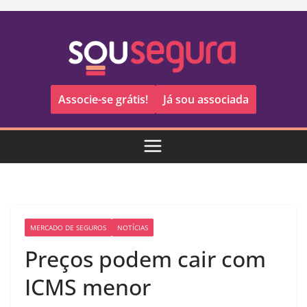
Pular
para
o
conteúdo
Associe-se grátis!
Já sou associada
MERCADO DE SEGUROS
NOTÍCIAS
Preços podem cair com
ICMS menor