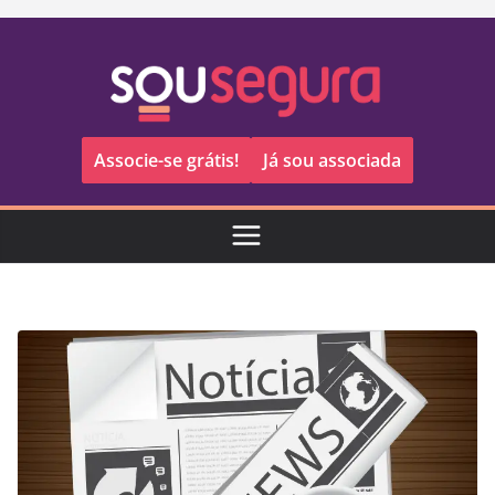
Pular
para
o
conteúdo
Associe-se grátis!
Já sou associada