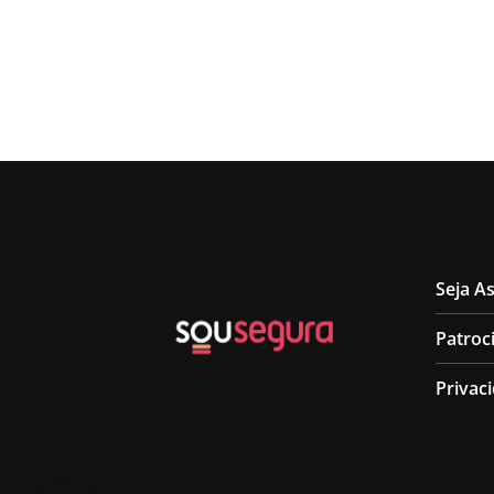
Seja A
Patroc
Privac