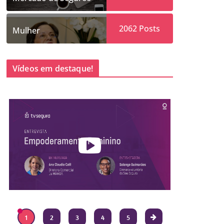
2062
Posts
Mulher
Vídeos em destaque!
1
2
3
4
5