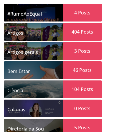
4
Posts
#RumoAoEqual
404
Posts
Artigos
3
Posts
Artigos gerais
46
Posts
Bem Estar
104
Posts
Ciência
0
Posts
Colunas
5
Posts
Diretoria da Sou