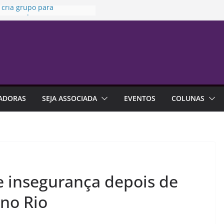
 cria grupo para
zar uso de seguros em
ões
ia da Penha” completa 20
ta sexta-feira
 no trabalho pode ajudar
alhar a carreira
a da Susep realiza reunião
inária nesta sexta-feira
ADORAS
SEJA ASSOCIADA
EVENTOS
COLUNAS
a indica que endividamento
r da série histórica
 insegurança depois de
 no Rio