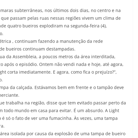
âmaras subterrâneas, nos últimos dois dias, no centro e na
as que passam pelas ruas nessas regiões vivem um clima de
nde quatro bueiros explodiram na segunda-feira (4),
o.
elétrica , continuam fazendo a manutenção da rede
s de bueiros continuam destampadas.
a da Assembleia, a poucos metros da área interditada,
zo após o episódio. Ontem não vendi nada e hoje, até agora,
ight corta imediatamente. E agora, como fica o prejuízo?”,
o.
ampa da calçada. Estávamos bem em frente e o tampão deve
merciante.
que trabalha na região, disse que tem evitado passar perto da
com todo mundo em casa para evitar. É um absurdo. A Light
 é só o fato de ver uma fumacinha. Às vezes, uma tampa
a.
área isolada por causa da explosão de uma tampa de bueiro