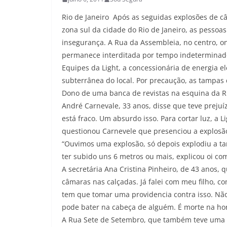
Rio de Janeiro  Após as seguidas explosões de c
zona sul da cidade do Rio de Janeiro, as pesso
insegurança. A Rua da Assembleia, no centro, o
permanece interditada por tempo indeterminad
Equipes da Light, a concessionária de energia 
subterrânea do local. Por precaução, as tampa
Dono de uma banca de revistas na esquina da Ru
André Carnevale, 33 anos, disse que teve prejuí
está fraco. Um absurdo isso. Para cortar luz, a L
questionou Carnevele que presenciou a explosã
“Ouvimos uma explosão, só depois explodiu a t
ter subido uns 6 metros ou mais, explicou oi co
A secretária Ana Cristina Pinheiro, de 43 anos, 
câmaras nas calçadas. Já falei com meu filho, 
tem que tomar uma providencia contra isso. Não
pode bater na cabeça de alguém. É morte na hor
A Rua Sete de Setembro, que também teve uma 