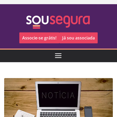
Pular
para
o
conteúdo
Associe-se grátis!
Já sou associada