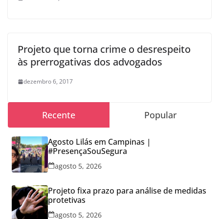
Projeto que torna crime o desrespeito
às prerrogativas dos advogados
dezembro 6, 2017
Recente
Popular
Agosto Lilás em Campinas |
#PresençaSouSegura
agosto 5, 2026
Projeto fixa prazo para análise de medidas
protetivas
agosto 5, 2026