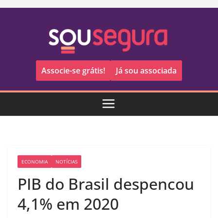
Pular
para
o
conteúdo
Associe-se grátis!
Já sou associada
ECONOMIA
NOTÍCIAS
PIB do Brasil despencou
4,1% em 2020