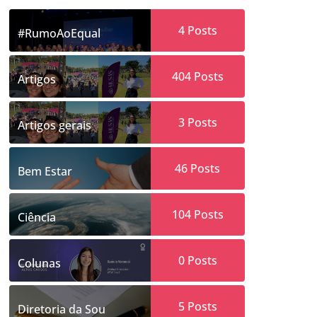
4
Posts
#RumoAoEqual
404
Posts
Artigos
3
Posts
Artigos gerais
46
Posts
Bem Estar
104
Posts
Ciência
0
Posts
Colunas
5
Posts
Diretoria da Sou