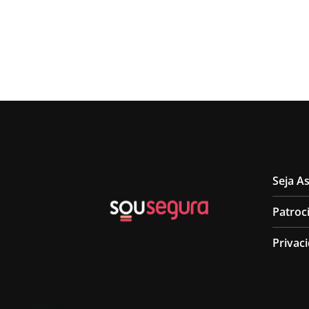
Seja A
Patroc
Privac