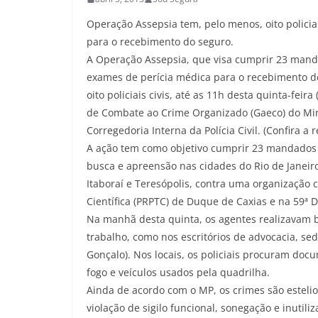
Operação Assepsia tem, pelo menos, oito policia
para o recebimento do seguro.
A Operação Assepsia, que visa cumprir 23 mand
exames de perícia médica para o recebimento d
oito policiais civis, até as 11h desta quinta-feir
de Combate ao Crime Organizado (Gaeco) do Mini
Corregedoria Interna da Polícia Civil. (Confira a 
A ação tem como objetivo cumprir 23 mandados de
busca e apreensão nas cidades do Rio de Janeiro
Itaboraí e Teresópolis, contra uma organização 
Científica (PRPTC) de Duque de Caxias e na 59ª 
Na manhã desta quinta, os agentes realizavam b
trabalho, como nos escritórios de advocacia, se
Gonçalo). Nos locais, os policiais procuram doc
fogo e veículos usados pela quadrilha.
Ainda de acordo com o MP, os crimes são estelio
violação de sigilo funcional, sonegação e inut