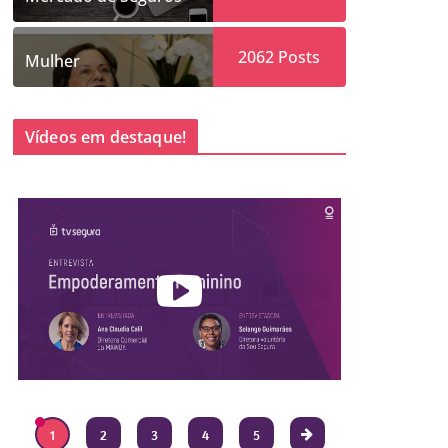
2062
Posts
Mulher
Vídeos em destaque!
1
2
3
4
5