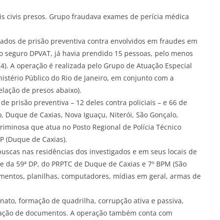
is civis presos. Grupo fraudava exames de perícia médica
ados de prisão preventiva contra envolvidos em fraudes em
o seguro DPVAT, já havia prendido 15 pessoas, pelo menos
a (4). A operação é realizada pelo Grupo de Atuação Especial
stério Público do Rio de Janeiro, em conjunto com a
relação de presos abaixo).
 prisão preventiva – 12 deles contra policiais – e 66 de
, Duque de Caxias, Nova Iguaçu, Niterói, São Gonçalo,
criminosa que atua no Posto Regional de Polícia Técnico
DP (Duque de Caxias).
uscas nas residências dos investigados e em seus locais de
de da 59ª DP, do PRPTC de Duque de Caxias e 7º BPM (São
umentos, planilhas, computadores, mídias em geral, armas de
nato, formação de quadrilha, corrupção ativa e passiva,
ilização de documentos. A operação também conta com