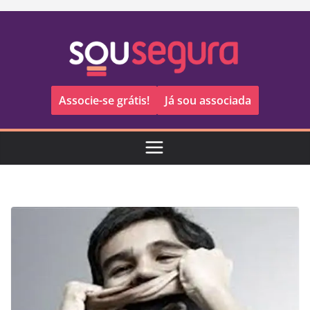
Pular
para
o
conteúdo
Associe-se grátis!
Já sou associada