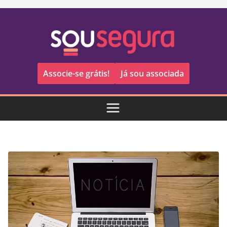
Pular
para
o
conteúdo
Associe-se grátis!
Já sou associada