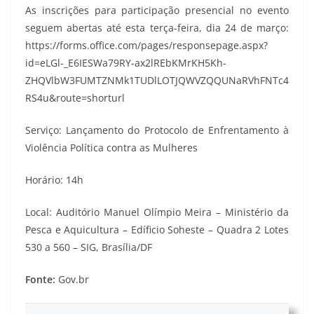
As inscrições para participação presencial no evento
seguem abertas até esta terça-feira, dia 24 de março:
https://forms.office.com/pages/responsepage.aspx?
id=eLGl-_E6IESWa79RY-ax2lREbKMrKH5Kh-
ZHQVlbW3FUMTZNMk1TUDlLOTJQWVZQQUNaRVhFNTc4
RS4u&route=shorturl
Serviço: Lançamento do Protocolo de Enfrentamento à
Violência Política contra as Mulheres
Horário: 14h
Local: Auditório Manuel Olímpio Meira – Ministério da
Pesca e Aquicultura – Edíficio Soheste – Quadra 2 Lotes
530 a 560 – SIG, Brasília/DF
Fonte:
Gov.br