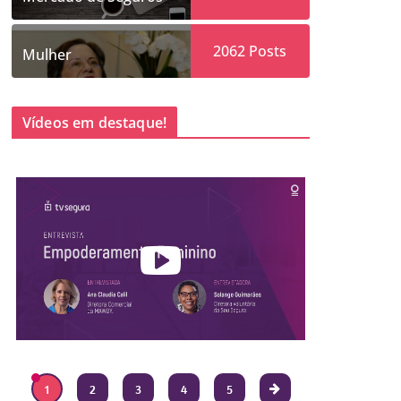
2062
Posts
Mulher
Vídeos em destaque!
1
2
3
4
5