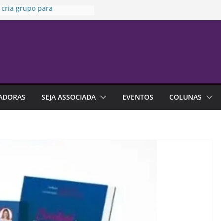
 cria grupo para
zar uso de seguros em
ões
ia da Penha” completa 20
ta sexta-feira
 no trabalho pode ajudar
alhar a carreira
a da Susep realiza reunião
inária nesta sexta-feira
ADORAS
SEJA ASSOCIADA
EVENTOS
COLUNAS
a indica que endividamento
r da série histórica