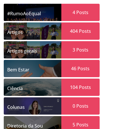
4
Posts
#RumoAoEqual
404
Posts
Artigos
3
Posts
Artigos gerais
46
Posts
Bem Estar
104
Posts
Ciência
0
Posts
Colunas
5
Posts
Diretoria da Sou