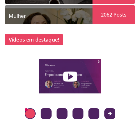
2062
Posts
Mulher
Vídeos em destaque!