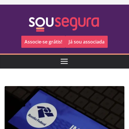
Pular
para
o
conteúdo
Associe-se grátis!
Já sou associada