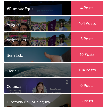
4
Posts
#RumoAoEqual
404
Posts
Artigos
3
Posts
Artigos gerais
46
Posts
Bem Estar
104
Posts
Ciência
0
Posts
Colunas
5
Posts
Diretoria da Sou Segura