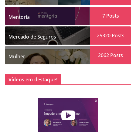
7
Posts
Mentoria
25320
Posts
Mercado de Seguros
2062
Posts
Mulher
Vídeos em destaque!