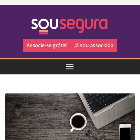
Pular
para
o
conteúdo
Associe-se grátis!
Já sou associada