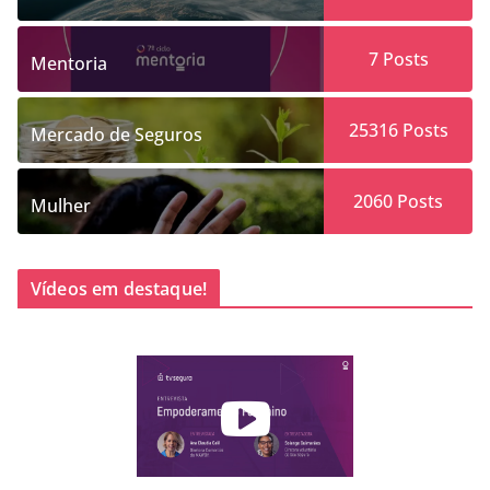
7
Posts
Mentoria
25316
Posts
Mercado de Seguros
2060
Posts
Mulher
Vídeos em destaque!