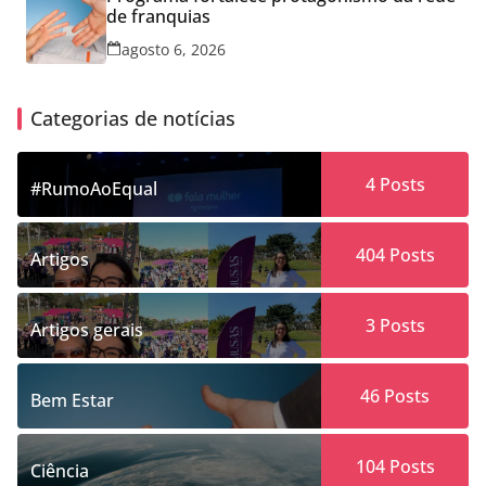
de franquias
agosto 6, 2026
Categorias de notícias
4
Posts
#RumoAoEqual
404
Posts
Artigos
3
Posts
Artigos gerais
46
Posts
Bem Estar
104
Posts
Ciência