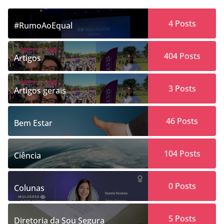
4
Posts
#RumoAoEqual
404
Posts
Artigos
3
Posts
Artigos gerais
46
Posts
Bem Estar
104
Posts
Ciência
0
Posts
Colunas
5
Posts
Diretoria da Sou Segura