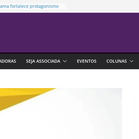
rama fortalece protagonismo
de de franquias
to prioriza atendimento no
ara vítima de violência
stica
es na previdência aberta
m R$ 4,6 bilhões até junho
idamento financeiro está mais
o às emoções do que à falta
ADORAS
SEJA ASSOCIADA
EVENTOS
COLUNAS
onhecimento
alização é alternativa de
tia em contratos de aluguel