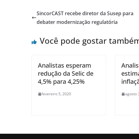
SincorCAST recebe diretor da Susep para
debater modernização regulatória
Você pode gostar també
Analistas esperam
Anali
redução da Selic de
estim
4,5% para 4,25%
inflaç
fevereiro 5, 2020
agosto 