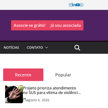
Associe-se grátis!
Já sou associada
NOTÍCIAS
CONTATO
Recente
Popular
Projeto prioriza atendimento
no SUS para vítima de violência
doméstica
agosto 6, 2026