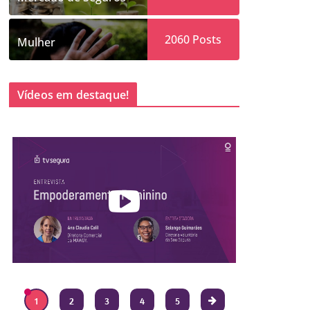
2060
Posts
Mulher
Vídeos em destaque!
1
2
3
4
5