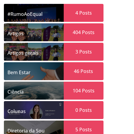
4
Posts
#RumoAoEqual
404
Posts
Artigos
3
Posts
Artigos gerais
46
Posts
Bem Estar
104
Posts
Ciência
0
Posts
Colunas
5
Posts
Diretoria da Sou