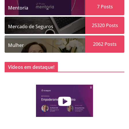
7
Posts
Mentoria
25320
Posts
Mercado de Seguros
2062
Posts
Mulher
Vídeos em destaque!