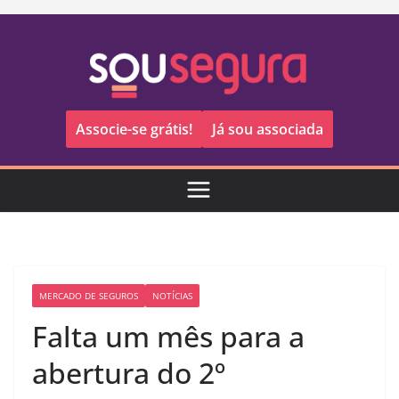
Pular
para
o
conteúdo
Associe-se grátis!
Já sou associada
MERCADO DE SEGUROS
NOTÍCIAS
Falta um mês para a
abertura do 2º