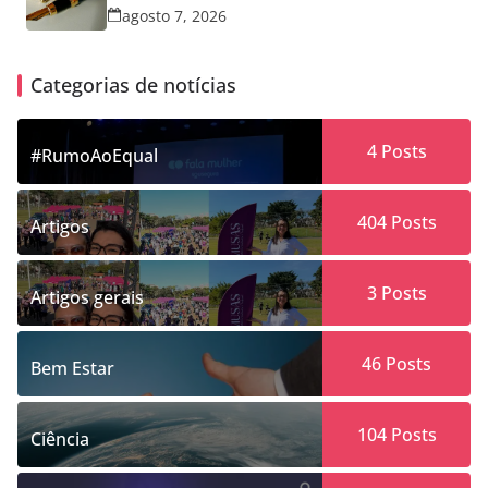
agosto 7, 2026
Categorias de notícias
4
Posts
#RumoAoEqual
404
Posts
Artigos
3
Posts
Artigos gerais
46
Posts
Bem Estar
104
Posts
Ciência