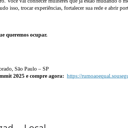
tro. Você vai conhecer mulheres que já estão mudando o m
tudo isso, trocar experiências, fortalecer sua rede e abrir 
ue queremos ocupar.
dorado, São Paulo – SP
ummit 2025 e compre agora:
https://rumoaoequal.souseg
zad
Local