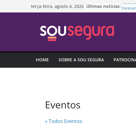
Pular
Receit
Últimas notícias:
terça-feira, agosto 4, 2026
format
para
Mulher
o
seguro
conteúdo
Lei 15
fortal
impedi
Próxim
setor 
HOME
SOBRE A SOU SEGURA
PATROCIN
perifer
Mercad
seguid
2026
Eventos
« Todos Eventos