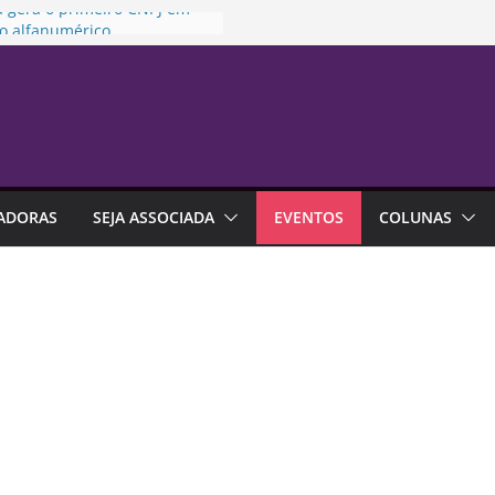
a gera o primeiro CNPJ em
o alfanumérico
es são maioria no setor de
s, mas minoria na liderança
.040: regulamentação deve
ecer segurança jurídica sem
r evolução do mercado
o ciclo de crescimento do
de seguros passa pela
ADORAS
SEJA ASSOCIADA
EVENTOS
COLUNAS
ia
o reduz pela 5ª semana
a estimativa de inflação em