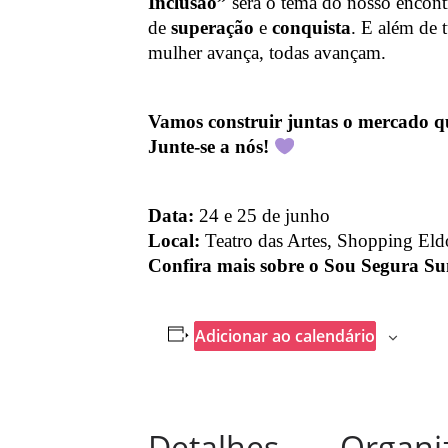
Inclusão”
será o tema do nosso encon
de
superação
e
conquista
. E além de 
mulher avança, todas avançam.
Vamos construir juntas o mercado q
Junte-se a nós!
Data:
24 e 25 de junho
Local:
Teatro das Artes, Shopping El
Confira mais sobre o Sou Segura S
Adicionar ao calendário
Detalhes
Organi