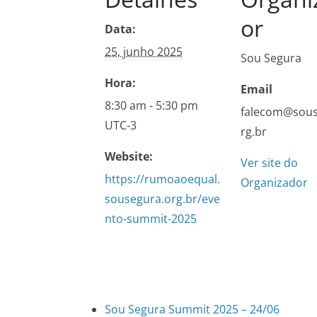
or
Data:
25, junho 2025
Sou Segura
Hora:
Email
8:30 am - 5:30 pm
falecom@sous
UTC-3
rg.br
Website:
Ver site do
https://rumoaoequal.
Organizador
sousegura.org.br/eve
nto-summit-2025
Sou Segura Summit 2025 – 24/06