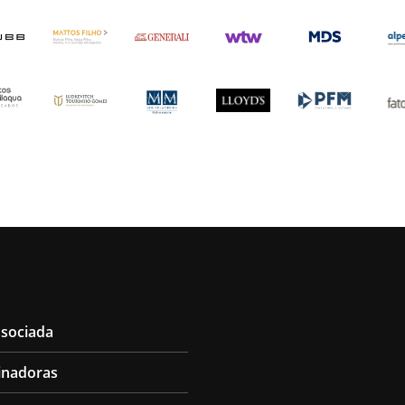
ssociada
inadoras