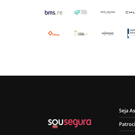
Seja A
Patroc