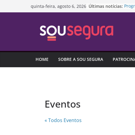
Pular
Últimas notícias:
Prog
quinta-feira, agosto 6, 2026
para
da re
Proje
o
SUS p
conteúdo
domé
Aport
caíra
Endiv
ligad
HOME
SOBRE A SOU SEGURA
PATROCIN
de c
Capit
garan
Eventos
« Todos Eventos