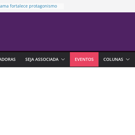
rama fortalece protagonismo
de de franquias
to prioriza atendimento no
ara vítima de violência
stica
es na previdência aberta
m R$ 4,6 bilhões até junho
idamento financeiro está mais
o às emoções do que à falta
ADORAS
SEJA ASSOCIADA
EVENTOS
COLUNAS
onhecimento
alização é alternativa de
tia em contratos de aluguel