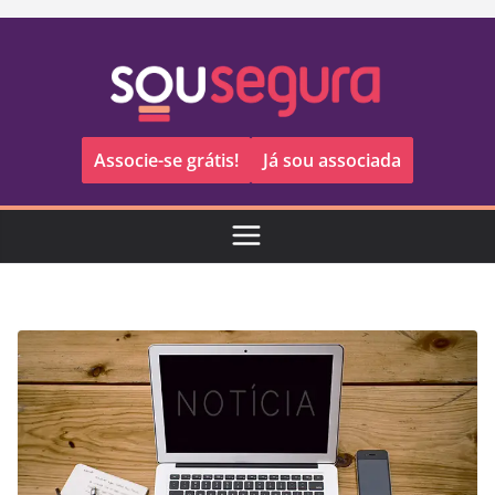
Pular
para
o
conteúdo
Associe-se grátis!
Já sou associada