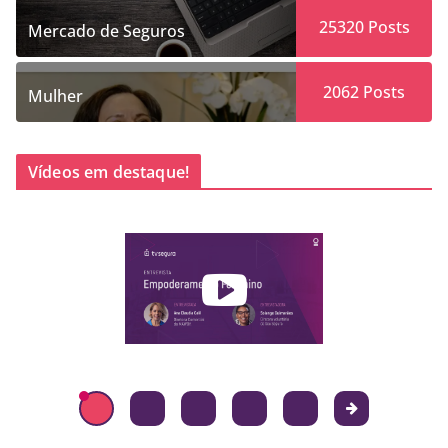
25320
Posts
Mercado de Seguros
2062
Posts
Mulher
Vídeos em destaque!