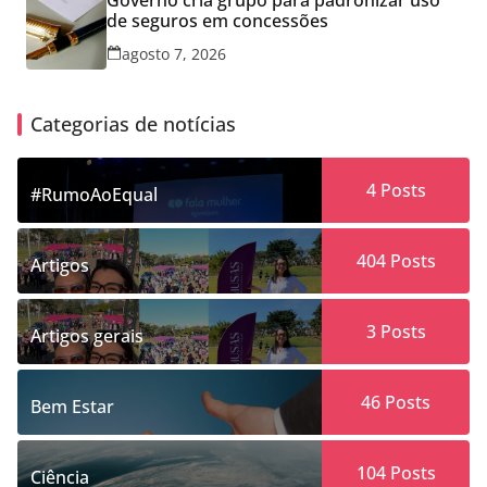
Governo cria grupo para padronizar uso
de seguros em concessões
agosto 7, 2026
Categorias de notícias
4
Posts
#RumoAoEqual
404
Posts
Artigos
3
Posts
Artigos gerais
46
Posts
Bem Estar
104
Posts
Ciência