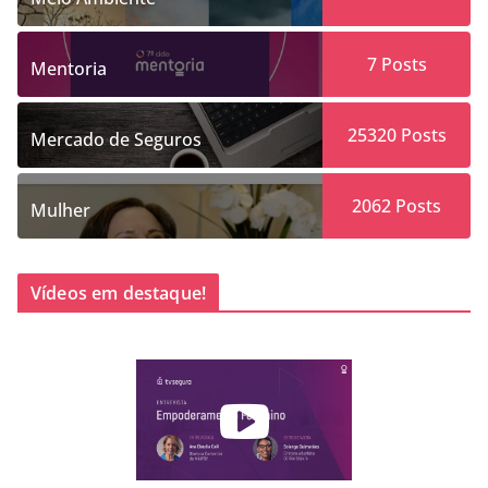
7
Posts
Mentoria
25320
Posts
Mercado de Seguros
2062
Posts
Mulher
Vídeos em destaque!