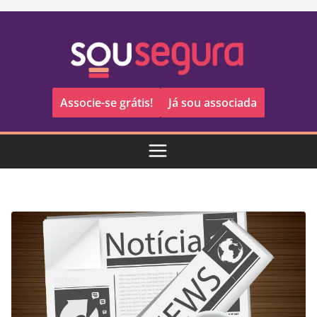
Pular
para
o
conteúdo
Associe-se grátis!
Já sou associada