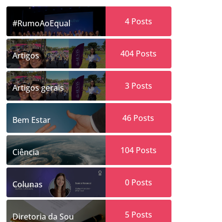
4
Posts
#RumoAoEqual
404
Posts
Artigos
3
Posts
Artigos gerais
46
Posts
Bem Estar
104
Posts
Ciência
0
Posts
Colunas
5
Posts
Diretoria da Sou