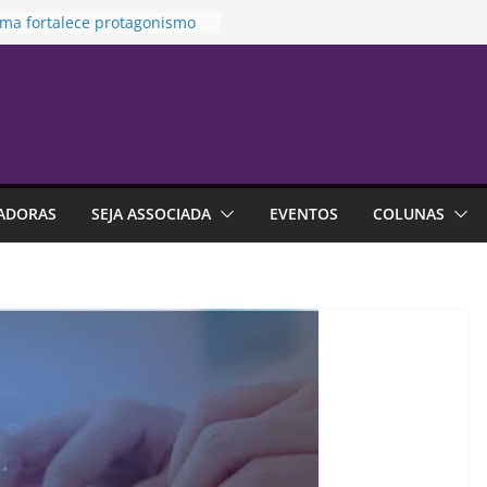
ma fortalece protagonismo
e de franquias
o prioriza atendimento no
ra vítima de violência
tica
s na previdência aberta
 R$ 4,6 bilhões até junho
damento financeiro está mais
 às emoções do que à falta
ADORAS
SEJA ASSOCIADA
EVENTOS
COLUNAS
nhecimento
lização é alternativa de
ia em contratos de aluguel