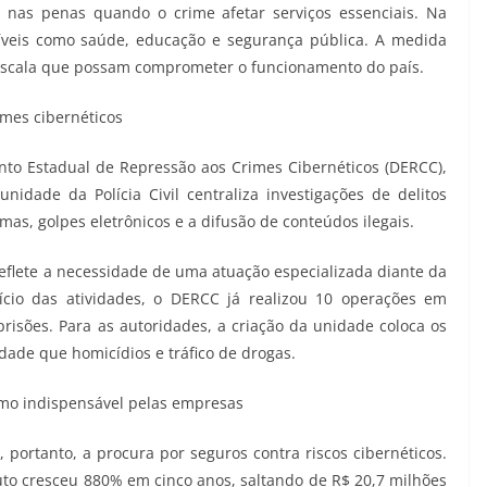
 nas penas quando o crime afetar serviços essenciais. Na
nsíveis como saúde, educação e segurança pública. A medida
escala que possam comprometer o funcionamento do país.
imes cibernéticos
to Estadual de Repressão aos Crimes Cibernéticos (DERCC),
unidade da Polícia Civil centraliza investigações de delitos
mas, golpes eletrônicos e a difusão de conteúdos ilegais.
reflete a necessidade de uma atuação especializada diante da
ício das atividades, o DERCC já realizou 10 operações em
risões. Para as autoridades, a criação da unidade coloca os
ade que homicídios e tráfico de drogas.
como indispensável pelas empresas
 portanto, a procura por seguros contra riscos cibernéticos.
to cresceu 880% em cinco anos, saltando de R$ 20,7 milhões