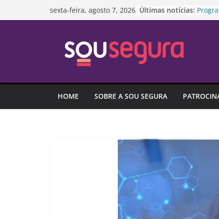
Pular
Últimas notícias:
Progra
sexta-feira, agosto 7, 2026
para
da red
Projet
o
SUS pa
conteúdo
domés
Aporte
caíram
Endivi
ligado
HOME
SOBRE A SOU SEGURA
PATROCIN
de co
Capita
garant