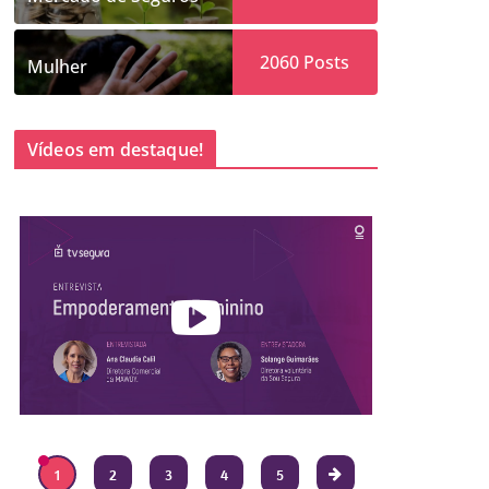
2060
Posts
Mulher
Vídeos em destaque!
1
2
3
4
5