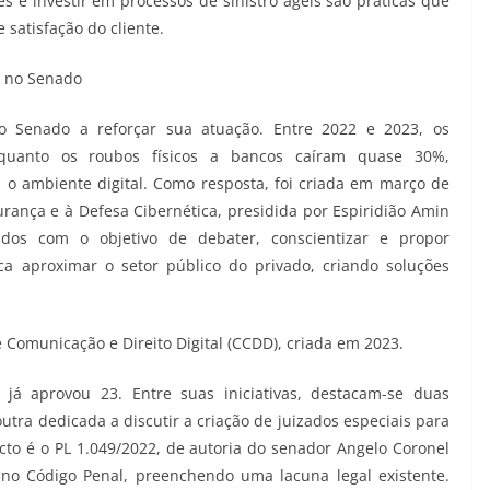
s e investir em processos de sinistro ágeis são práticas que
 satisfação do cliente.
s no Senado
 o Senado a reforçar sua atuação. Entre 2022 e 2023, os
nquanto os roubos físicos a bancos caíram quase 30%,
 o ambiente digital. Como resposta, foi criada em março de
rança e à Defesa Cibernética, presidida por Espiridião Amin
dos com o objetivo de debater, conscientizar e propor
 aproximar o setor público do privado, criando soluções
Comunicação e Direito Digital (CCDD), criada em 2023.
 já aprovou 23. Entre suas iniciativas, destacam-se duas
utra dedicada a discutir a criação de juizados especiais para
cto é o PL 1.049/2022, de autoria do senador Angelo Coronel
al no Código Penal, preenchendo uma lacuna legal existente.