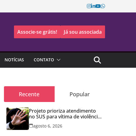
Associe-se grátis!
Já sou associada
NOTÍCIAS
CONTATO
Recente
Popular
Projeto prioriza atendimento
no SUS para vítima de violência
doméstica
agosto 6, 2026