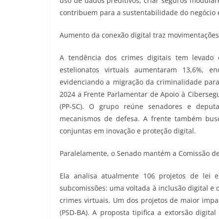
uso de dados preditivos, criar seguros modulare
contribuem para a sustentabilidade do negócio e
Aumento da conexão digital traz movimentaçõe
A tendência dos crimes digitais tem levado
estelionatos virtuais aumentaram 13,6%, e
evidenciando a migração da criminalidade para
2024 a Frente Parlamentar de Apoio à Cibersegu
(PP-SC). O grupo reúne senadores e deputa
mecanismos de defesa. A frente também busca
conjuntas em inovação e proteção digital.
Paralelamente, o Senado mantém a Comissão de 
Ela analisa atualmente 106 projetos de lei e
subcomissões: uma voltada à inclusão digital e o
crimes virtuais. Um dos projetos de maior impa
(PSD-BA). A proposta tipifica a extorsão digit