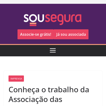
Pular
para
o
conteúdo
Associe-se grátis!
Já sou associada
IMPRENSA
Conheça o trabalho da
Associação das