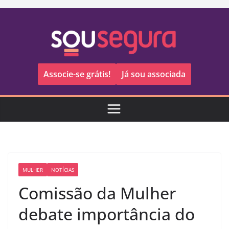
Pular
para
o
conteúdo
Associe-se grátis!
Já sou associada
MULHER
NOTÍCIAS
Comissão da Mulher
debate importância do