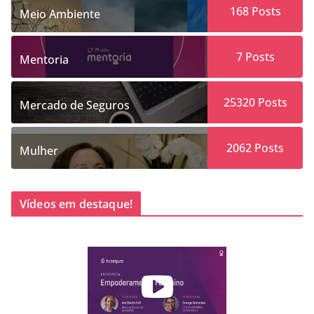
168
Posts
Meio Ambiente
7
Posts
Mentoria
25320
Posts
Mercado de Seguros
2062
Posts
Mulher
Vídeos em destaque!