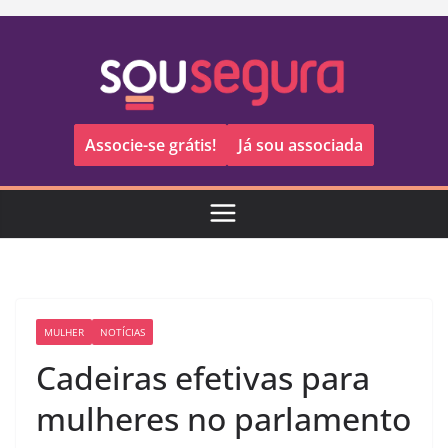
Pular
para
o
conteúdo
Associe-se grátis!
Já sou associada
MULHER
NOTÍCIAS
Cadeiras efetivas para
mulheres no parlamento