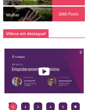
2060
Posts
Mulher
Vídeos em destaque!
1
2
3
4
5