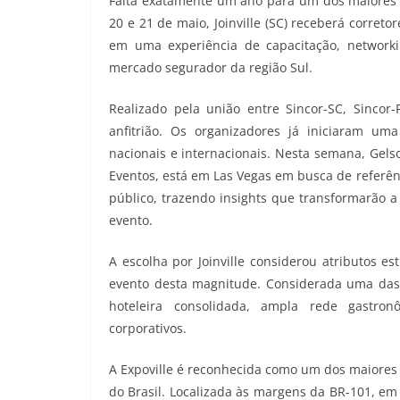
Falta exatamente um ano para um dos maiores 
20 e 21 de maio, Joinville (SC) receberá correto
em uma experiência de capacitação, networki
mercado segurador da região Sul.
Realizado pela união entre Sincor-SC, Sincor
anfitrião. Os organizadores já iniciaram u
nacionais e internacionais. Nesta semana, Gels
Eventos, está em Las Vegas em busca de referênc
público, trazendo insights que transformarão 
evento.
A escolha por Joinville considerou atributos e
evento desta magnitude. Considerada uma das pr
hoteleira consolidada, ampla rede gastro
corporativos.
A Expoville é reconhecida como um dos maiores 
do Brasil. Localizada às margens da BR-101, em 