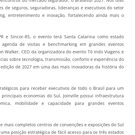
encontros do mercado segurador, o Brasesul 2027. Nos dias
res de seguros, seguradoras, lideranças e executivos do setor
ng, entretenimento e inovação, fortalecendo ainda mais o
-PR e Sincor-RS, o evento terá Santa Catarina como estado
ma agenda de visitas e benchmarking em grandes eventos
on Walker, CEO da organizadora do evento Tô Indo Viagens e
ias sobre tecnologia, transmissão, conforto e experiência do
a edição de 2027 em uma das mais inovadoras da história do
stratégicos para receber executivos de todo o Brasil para um
incipais economias do Sul, Joinville possui infraestrutura
nômica, mobilidade e capacidade para grandes eventos
e mais completos centros de convenções e exposições do Sul
uma posição estratégica de fácil acesso para os três estados