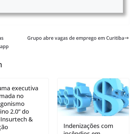
as
Grupo abre vagas de emprego em Curitiba
 app
m
uma executiva
rmada no
agonismo
no 2.0” do
Insurtech &
Indenizações com
ção
incêndios em