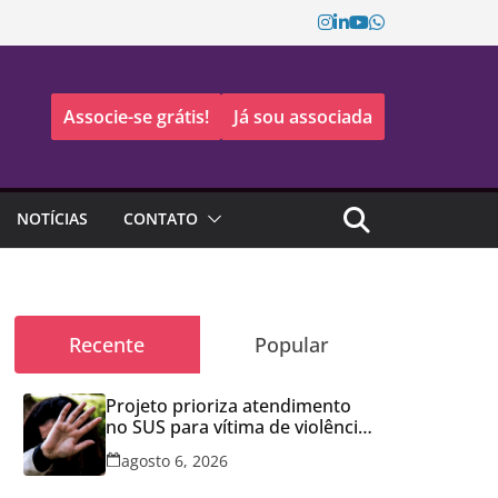
Associe-se grátis!
Já sou associada
NOTÍCIAS
CONTATO
Recente
Popular
Projeto prioriza atendimento
no SUS para vítima de violência
doméstica
agosto 6, 2026