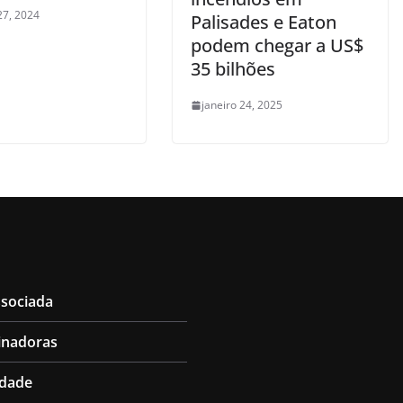
27, 2024
Palisades e Eaton
podem chegar a US$
35 bilhões
janeiro 24, 2025
ssociada
inadoras
idade