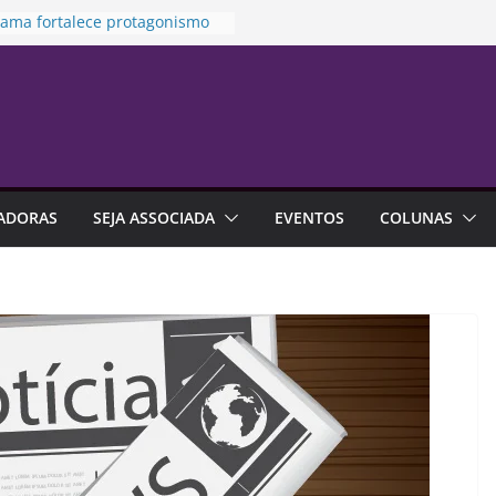
rama fortalece protagonismo
de de franquias
to prioriza atendimento no
ara vítima de violência
stica
es na previdência aberta
m R$ 4,6 bilhões até junho
idamento financeiro está mais
o às emoções do que à falta
ADORAS
SEJA ASSOCIADA
EVENTOS
COLUNAS
onhecimento
alização é alternativa de
tia em contratos de aluguel