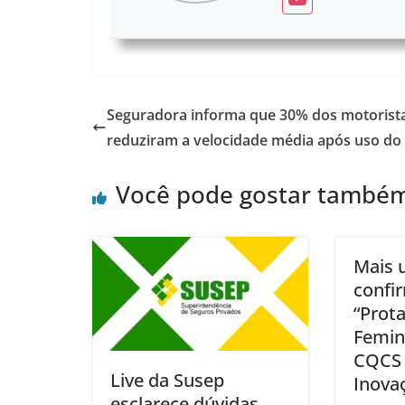
Seguradora informa que 30% dos motorist
reduziram a velocidade média após uso do
Você pode gostar també
Mais 
confi
“Prot
Femini
CQCS 
Live da Susep
Inova
esclarece dúvidas