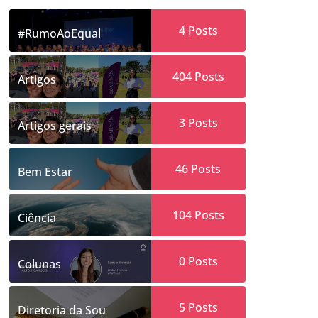
4
Posts
#RumoAoEqual
404
Posts
Artigos
3
Posts
Artigos gerais
46
Posts
Bem Estar
104
Posts
Ciência
0
Posts
Colunas
5
Posts
Diretoria da Sou