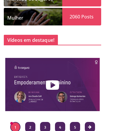
2060
Posts
Mulher
Vídeos em destaque!
1
2
3
4
5