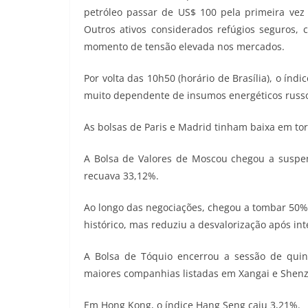
petróleo passar de US$ 100 pela primeira vez 
Outros ativos considerados refúgios seguros, 
momento de tensão elevada nos mercados.
Por volta das 10h50 (horário de Brasília), o ín
muito dependente de insumos energéticos russos
As bolsas de Paris e Madrid tinham baixa em to
A Bolsa de Valores de Moscou chegou a suspe
recuava 33,12%.
Ao longo das negociações, chegou a tombar 50%.
histórico, mas reduziu a desvalorização após in
A Bolsa de Tóquio encerrou a sessão de quin
maiores companhias listadas em Xangai e Shenz
Em Hong Kong, o índice Hang Seng caiu 3,21%.