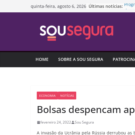
Pular
Últimas notícias:
Prog
quinta-feira, agosto 6, 2026
para
da re
Proje
o
SUS p
conteúdo
domé
Aport
caíra
Endiv
ligad
HOME
SOBRE A SOU SEGURA
PATROCIN
de c
Capit
garan
ECONOMIA
NOTÍCIAS
Bolsas despencam apó
fevereiro 24, 2022
Sou Segura
A invasão da Ucrânia pela Rússia derrubou as bo