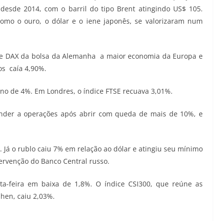
desde 2014, com o barril do tipo Brent atingindo US$ 105.
como o ouro, o dólar e o iene japonês, se valorizaram num
dice DAX da bolsa da Alemanha  a maior economia da Europa e
  caía 4,90%.
rno de 4%. Em Londres, o índice FTSE recuava 3,01%.
nder a operações após abrir com queda de mais de 10%, e
 Já o rublo caiu 7% em relação ao dólar e atingiu seu mínimo
tervenção do Banco Central russo.
ta-feira em baixa de 1,8%. O índice CSI300, que reúne as
hen, caiu 2,03%.