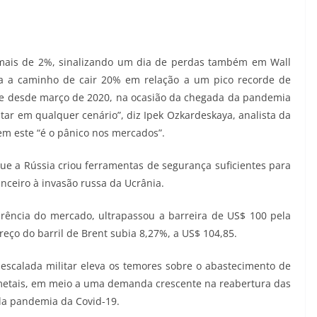
 mais de 2%, sinalizando um dia de perdas também em Wall
a a caminho de cair 20% em relação a um pico recorde de
de desde março de 2020, na ocasião da chegada da pandemia
tar em qualquer cenário”, diz Ipek Ozkardeskaya, analista da
m este “é o pânico nos mercados”.
ue a Rússia criou ferramentas de segurança suficientes para
nceiro à invasão russa da Ucrânia.
ferência do mercado, ultrapassou a barreira de US$ 100 pela
reço do barril de Brent subia 8,27%, a US$ 104,85.
escalada militar eleva os temores sobre o abastecimento de
 metais, em meio a uma demanda crescente na reabertura das
la pandemia da Covid-19.