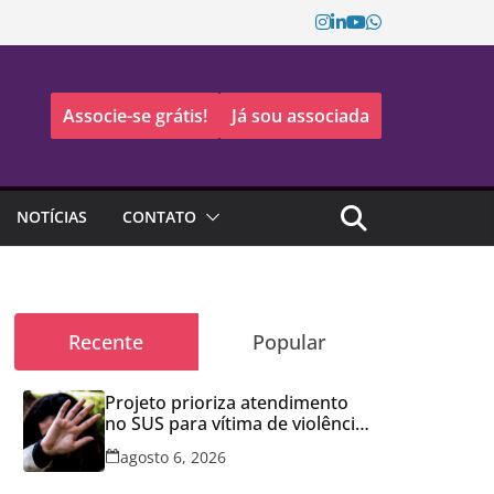
Associe-se grátis!
Já sou associada
NOTÍCIAS
CONTATO
Recente
Popular
Projeto prioriza atendimento
no SUS para vítima de violência
doméstica
agosto 6, 2026