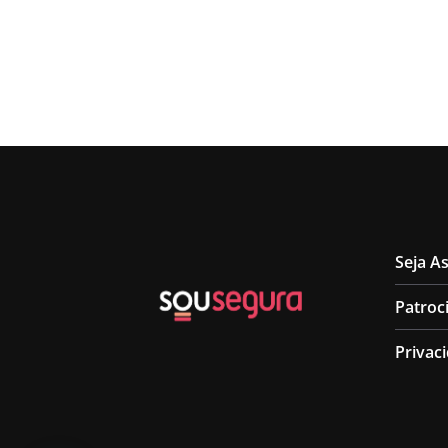
Seja A
Patroc
Privac