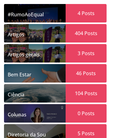
4
Posts
#RumoAoEqual
404
Posts
Artigos
3
Posts
Artigos gerais
46
Posts
Bem Estar
104
Posts
Ciência
0
Posts
Colunas
5
Posts
Diretoria da Sou