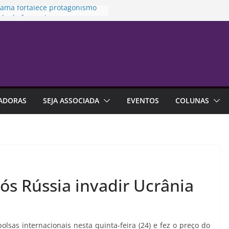
rama fortalece protagonismo
de de franquias
to prioriza atendimento no
ara vítima de violência
stica
es na previdência aberta
m R$ 4,6 bilhões até junho
idamento financeiro está mais
o às emoções do que à falta
ADORAS
SEJA ASSOCIADA
EVENTOS
COLUNAS
onhecimento
alização é alternativa de
tia em contratos de aluguel
s Rússia invadir Ucrânia
lsas internacionais nesta quinta-feira (24) e fez o preço do