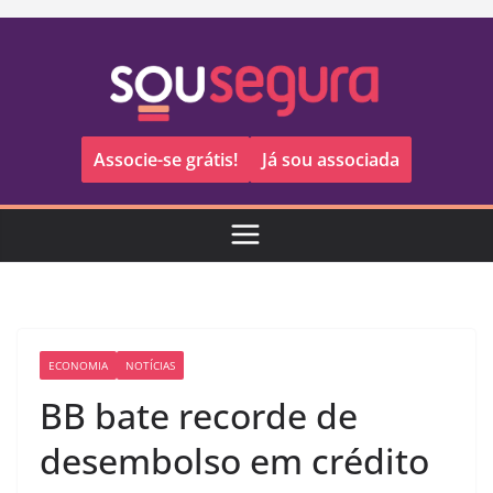
Pular
para
o
conteúdo
Associe-se grátis!
Já sou associada
ECONOMIA
NOTÍCIAS
BB bate recorde de
desembolso em crédito