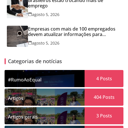
Brasileiros estão trocando mais de
emprego
agosto 5, 2026
Empresas com mais de 100 empregados
devem atualizar informações para
Relatório de Transparência Salarial
agosto 5, 2026
Categorias de notícias
4
Posts
#RumoAoEqual
404
Posts
Artigos
3
Posts
Artigos gerais