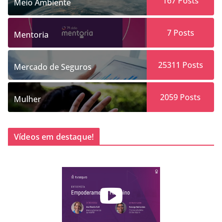
167
Posts
Meio Ambiente
7
Posts
Mentoria
25311
Posts
Mercado de Seguros
2059
Posts
Mulher
Vídeos em destaque!