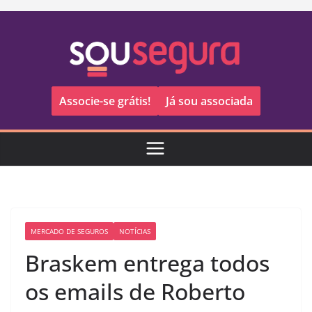
Pular
para
o
conteúdo
Associe-se grátis!
Já sou associada
MERCADO DE SEGUROS
NOTÍCIAS
Braskem entrega todos
os emails de Roberto