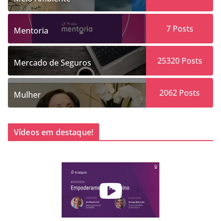
7
Posts
Mentoria
25320
Posts
Mercado de Seguros
2062
Posts
Mulher
Vídeos em destaque!