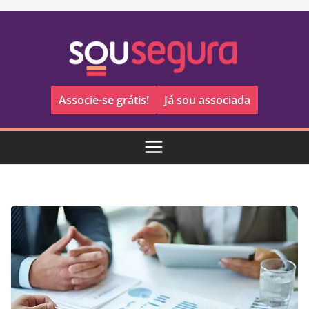
Pular
para
o
conteúdo
Associe-se grátis!
Já sou associada