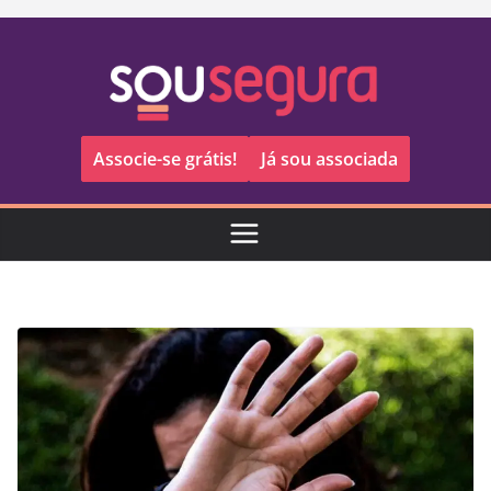
Pular
para
o
conteúdo
Associe-se grátis!
Já sou associada