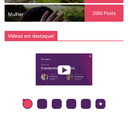
2060
Posts
Mulher
Vídeos em destaque!