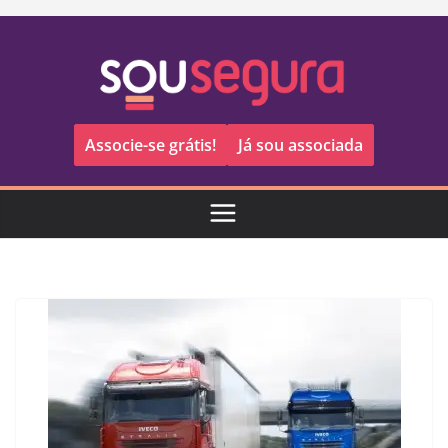
Pular
para
o
conteúdo
Associe-se grátis!
Já sou associada