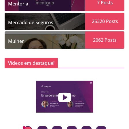
7
Posts
Mentoria
25320
Posts
Mercado de Seguros
2062
Posts
Mulher
Vídeos em destaque!