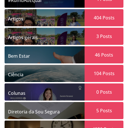
#RumoAoEqual
404
Posts
Artigos
3
Posts
Artigos gerais
46
Posts
Bem Estar
104
Posts
Ciência
0
Posts
Colunas
5
Posts
Diretoria da Sou Segura