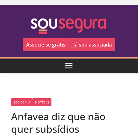
Pular
para
o
conteúdo
Associe-se grátis!
Já sou associada
ECONOMIA
NOTÍCIAS
Anfavea diz que não
quer subsídios