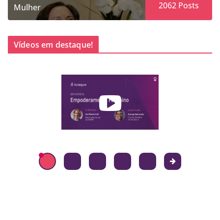
2062
Posts
Mulher
Vídeos em destaque!