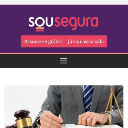
Pular
para
o
conteúdo
Associe-se grátis!
Já sou associada