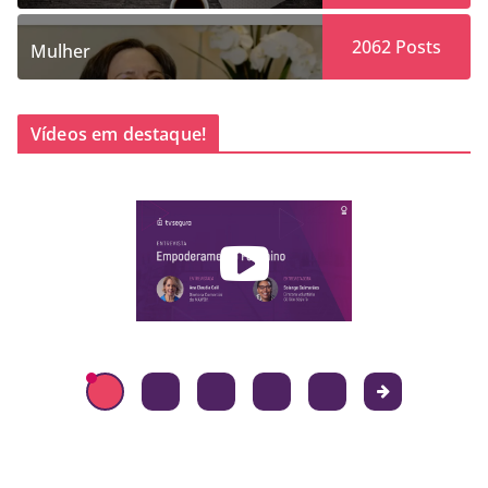
2062
Posts
Mulher
Vídeos em destaque!