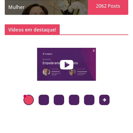
2062
Posts
Mulher
Vídeos em destaque!