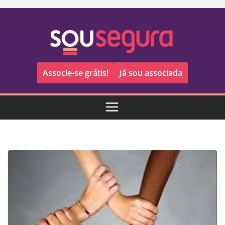
Pular
para
o
conteúdo
Associe-se grátis!
Já sou associada