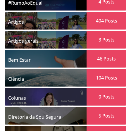
4
Posts
#RumoAoEqual
404
Posts
Artigos
3
Posts
Artigos gerais
46
Posts
Bem Estar
104
Posts
Ciência
0
Posts
Colunas
5
Posts
Diretoria da Sou Segura