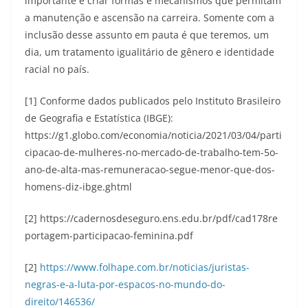
importante é criar formas e mecanismos que permitam
a manutenção e ascensão na carreira. Somente com a
inclusão desse assunto em pauta é que teremos, um
dia, um tratamento igualitário de gênero e identidade
racial no país.
[1] Conforme dados publicados pelo Instituto Brasileiro
de Geografia e Estatística (IBGE):
https://g1.globo.com/economia/noticia/2021/03/04/parti
cipacao-de-mulheres-no-mercado-de-trabalho-tem-5o-
ano-de-alta-mas-remuneracao-segue-menor-que-dos-
homens-diz-ibge.ghtml
[2] https://cadernosdeseguro.ens.edu.br/pdf/cad178re
portagem-participacao-feminina.pdf
[2]
https://www.folhape.com.br/noticias/juristas-
negras-e-a-luta-por-espacos-no-mundo-do-
direito/146536/