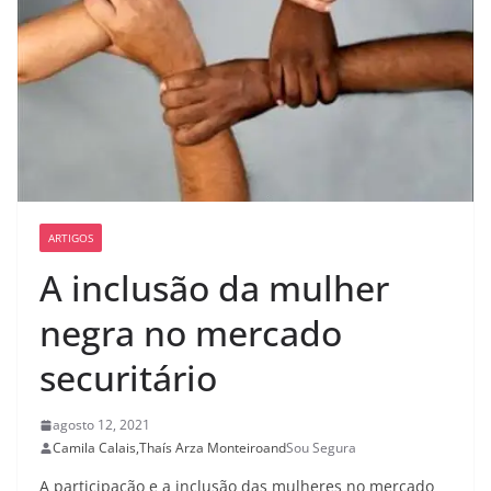
ARTIGOS
A inclusão da mulher
negra no mercado
securitário
agosto 12, 2021
Camila Calais
,
Thaís Arza Monteiro
and
Sou Segura
A participação e a inclusão das mulheres no mercado