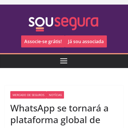
Pular
para
o
conteúdo
Associe-se grátis!
Já sou associada
MERCADO DE SEGUROS
NOTÍCIAS
WhatsApp se tornará a
plataforma global de